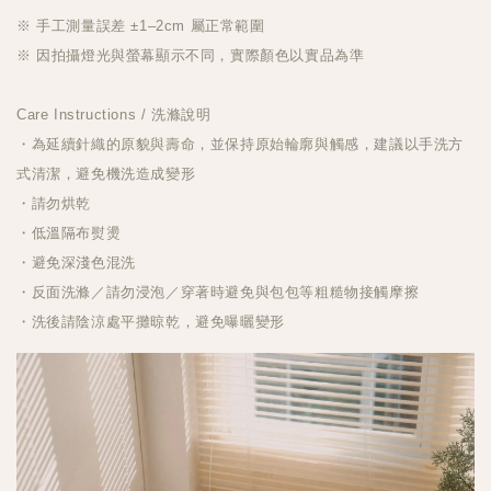
※ 手工測量誤差 ±1–2cm 屬正常範圍
※ 因拍攝燈光與螢幕顯示不同，實際顏色以實品為準
Care Instructions / 洗滌說明
・為延續針織的原貌與壽命，並保持原始輪廓與觸感，建議以手洗方
式清潔，避免機洗造成變形
・請勿烘乾
・低溫隔布熨燙
・避免深淺色混洗
・反面洗滌／請勿浸泡／穿著時避免與包包等粗糙物接觸摩擦
・洗後請陰涼處平攤晾乾，避免曝曬變形