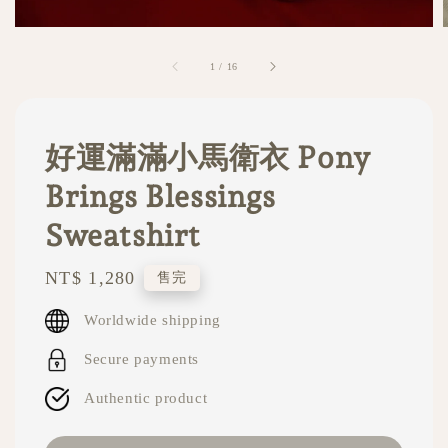
1
/
16
好運滿滿小馬衛衣 Pony
Brings Blessings
Sweatshirt
Regular
NT$ 1,280
售完
price
Worldwide shipping
Secure payments
Authentic product