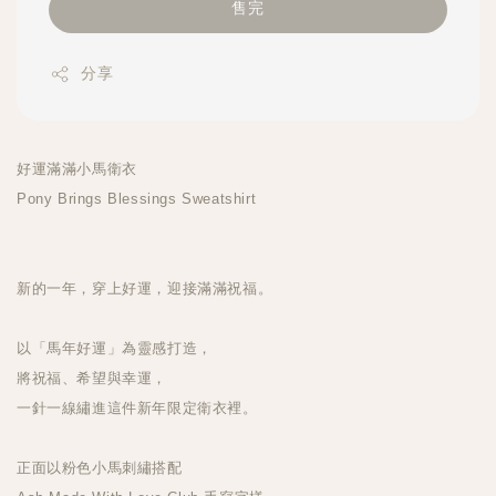
售完
分享
好運滿滿小馬衛衣
Pony Brings Blessings Sweatshirt
新的一年，穿上好運，迎接滿滿祝福。
以「馬年好運」為靈感打造，
將祝福、希望與幸運，
一針一線繡進這件新年限定衛衣裡。
正面以粉色小馬刺繡搭配