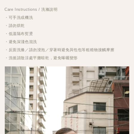
Care Instructions / 洗滌說明
・可手洗或機洗
・請勿烘乾
・低溫隔布熨燙
・避免深淺色混洗
・反面洗滌／請勿浸泡／穿著時避免與包包等粗糙物接觸摩擦
・洗後請陰涼處平攤晾乾，避免曝曬變形