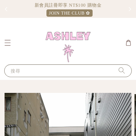
Sign up and enjoy $100 shopping credit
JOIN THE CLUB ✿
搜尋