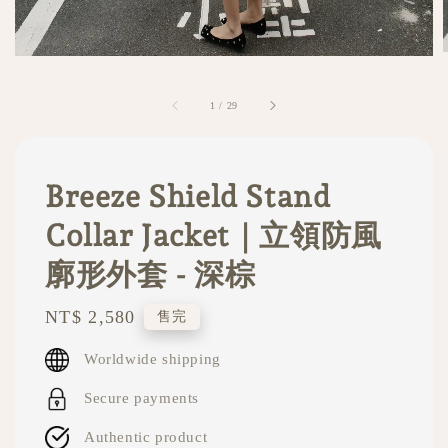
1
/
29
Breeze Shield Stand
Collar Jacket｜立領防風
廓形外套 - 深棕
Regular
NT$ 2,580
售完
price
Worldwide shipping
Secure payments
Authentic product