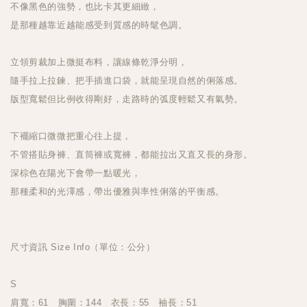
不像黑色的強勢，也比卡其更細緻，
是那種越靠近越能感受到質感的時髦色調。
立領剪裁加上微挺布料，讓線條乾淨分明，
隨手拉上拉鍊、把手插進口袋，就能呈現自然的俐落感。
版型寬鬆但比例收得剛好，走路時的弧度輕鬆又有氣勢。
下襬縮口微微把重心往上提，
不管搭貼身褲、直筒褲或寬褲，都能拉出又直又長的身形。
深棕色在陽光下會帶一點暖光，
那種柔和的光澤感，帶出優雅與率性俐落的平衡感。
尺寸資訊 Size Info（單位：公分）
S
肩寬：61 胸圍：144 衣長：55 袖長：51