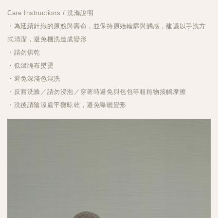
Care Instructions / 洗滌說明
・為延續針織的原貌與壽命，並保持原始輪廓與觸感，建議以手洗方
式清潔，避免機洗造成變形
・請勿烘乾
・低溫隔布熨燙
・避免深淺色混洗
・反面洗滌／請勿浸泡／穿著時避免與包包等粗糙物接觸摩擦
・洗後請陰涼處平攤晾乾，避免曝曬變形