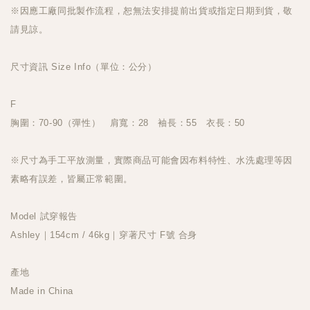
※因應工廠同批製作流程，恕無法安排提前出貨或指定日期到貨，敬
請見諒。
尺寸資訊 Size Info（單位：公分）
F
胸圍：70-90（彈性） 肩寬：28 袖長：55 衣長：50
※尺寸為手工平放測量，實際商品可能會因布料特性、水洗處理等因
素略有誤差，皆屬正常範圍。
Model 試穿報告
Ashley｜154cm / 46kg｜穿著尺寸 F號 合身
產地
Made in China