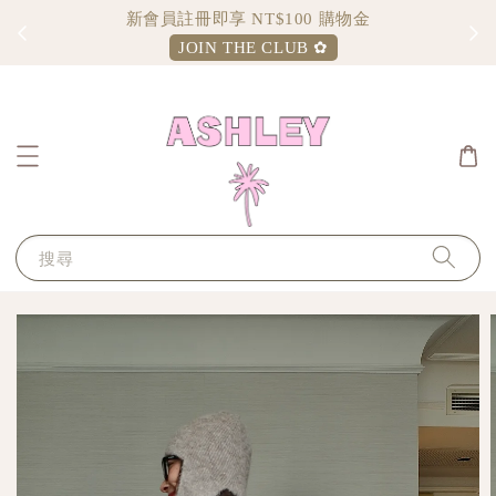
Sign up and enjoy $100 shopping credit
JOIN THE CLUB ✿
搜尋