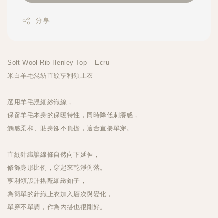
分享
Soft Wool Rib Henley Top – Ecru
米白羊毛混紡直紋亨利領上衣
選用羊毛混細紗織線，
保留羊毛本身的保暖特性，同時降低刺癢感，
觸感柔和、貼身卻不負擔，適合直接單穿。
直紋針織讓線條自然向下延伸，
修飾身形比例，穿起來乾淨俐落。
亨利領設計搭配細緻釦子，
為簡單的針織上衣加入層次與變化，
單穿不單調，作為內搭也很剛好。