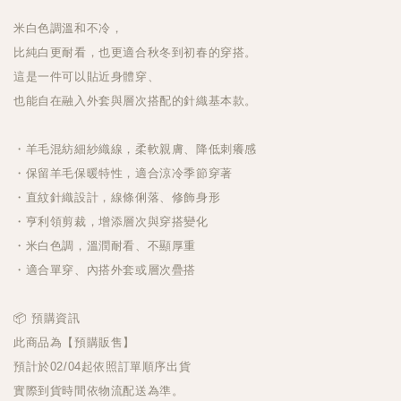
米白色調溫和不冷，
比純白更耐看，也更適合秋冬到初春的穿搭。
這是一件可以貼近身體穿、
也能自在融入外套與層次搭配的針織基本款。
・羊毛混紡細紗織線，柔軟親膚、降低刺癢感
・保留羊毛保暖特性，適合涼冷季節穿著
・直紋針織設計，線條俐落、修飾身形
・亨利領剪裁，增添層次與穿搭變化
・米白色調，溫潤耐看、不顯厚重
・適合單穿、內搭外套或層次疊搭
📦 預購資訊
此商品為【預購販售】
預計於02/04起依照訂單順序出貨
實際到貨時間依物流配送為準。