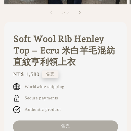
1
/
14
Soft Wool Rib Henley
Top – Ecru 米白羊毛混紡
直紋亨利領上衣
Regular
NT$ 1,580
售完
price
Worldwide shipping
Secure payments
Authentic product
售完