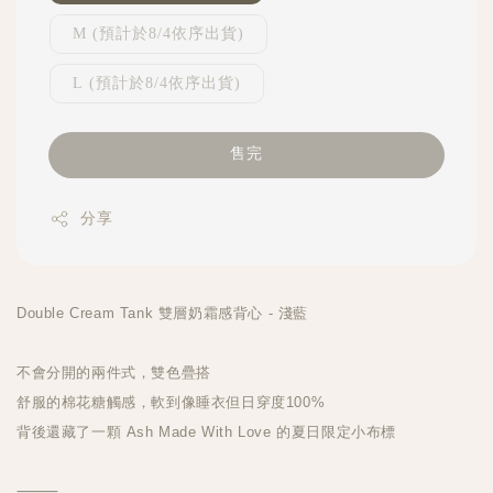
M (預計於8/4依序出貨)
L (預計於8/4依序出貨)
售完
分享
Double Cream Tank 雙層奶霜感背心 - 淺藍
不會分開的兩件式，雙色疊搭
舒服的棉花糖觸感，軟到像睡衣但日穿度100%
背後還藏了一顆 Ash Made With Love 的夏日限定小布標
⸻