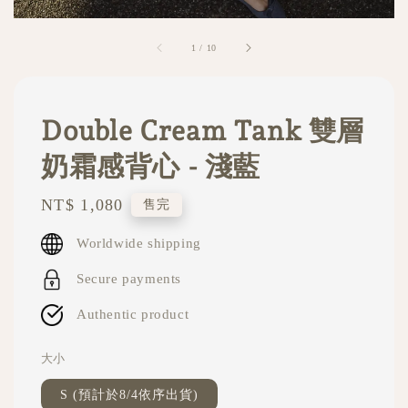
1
/
10
Double Cream Tank 雙層
奶霜感背心 - 淺藍
Regular
NT$ 1,080
售完
price
Worldwide shipping
Secure payments
Authentic product
大小
S (預計於8/4依序出貨)