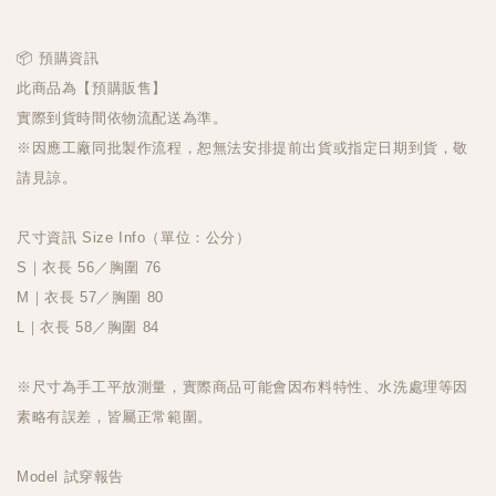
📦 預購資訊
此商品為【預購販售】
實際到貨時間依物流配送為準。
※因應工廠同批製作流程，恕無法安排提前出貨或指定日期到貨，敬
請見諒。
尺寸資訊 Size Info（單位：公分）
S｜衣長 56／胸圍 76
M｜衣長 57／胸圍 80
L｜衣長 58／胸圍 84
※尺寸為手工平放測量，實際商品可能會因布料特性、水洗處理等因
素略有誤差，皆屬正常範圍。
Model 試穿報告