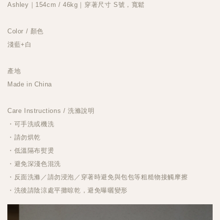
Ashley｜154cm / 46kg｜穿著尺寸 S號，寬鬆
Color / 顏色
淺藍+白
產地
Made in China
Care Instructions / 洗滌說明
・可手洗或機洗
・請勿烘乾
・低溫隔布熨燙
・避免深淺色混洗
・反面洗滌／請勿浸泡／穿著時避免與包包等粗糙物接觸摩擦
・洗後請陰涼處平攤晾乾，避免曝曬變形