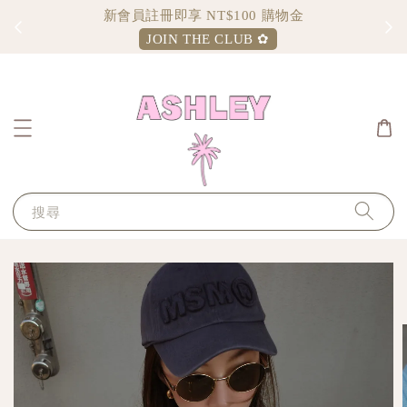
Sign up and enjoy $100 shopping credit
JOIN THE CLUB ✿
搜尋