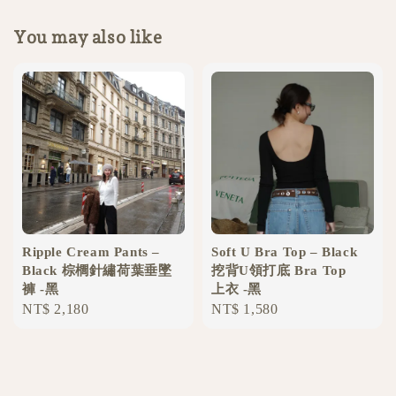
You may also like
Ripple Cream Pants –
Soft U Bra Top – Black
Black 棕櫚針繡荷葉垂墜
挖背U領打底 Bra Top
褲 -黑
上衣 -黑
Regular
NT$ 2,180
Regular
NT$ 1,580
price
price