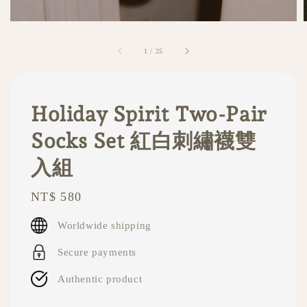
1
/
25
Holiday Spirit Two-Pair
Socks Set 紅白刺繡襪雙
入組
Regular
NT$ 580
price
Worldwide shipping
Secure payments
Authentic product