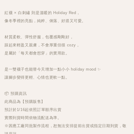
紅襪 × 白刺繡 則是溫暖的 Holiday Red，
像冬季裡的亮點，純粹、俐落、好搭又可愛。
材質柔軟、彈性舒服，包覆感剛剛好，
踩起來輕盈又親膚，不會厚重但很 cozy，
是屬於「每天都會想穿」的實用款。
是一雙襪子也能替今天增加一點小小 holiday mood ✨
讓腳步變得更輕、心情也更軟一點。
📦 預購資訊
此商品為【預購販售】
預計於1/16起依照訂單順序出貨
實際到貨時間依物流配送為準。
※因應工廠同批製作流程，恕無法安排提前出貨或指定日期到貨，敬
請見諒。