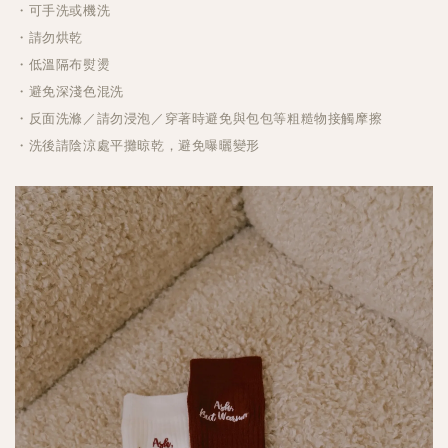
・可手洗或機洗
・請勿烘乾
・低溫隔布熨燙
・避免深淺色混洗
・反面洗滌／請勿浸泡／穿著時避免與包包等粗糙物接觸摩擦
・洗後請陰涼處平攤晾乾，避免曝曬變形