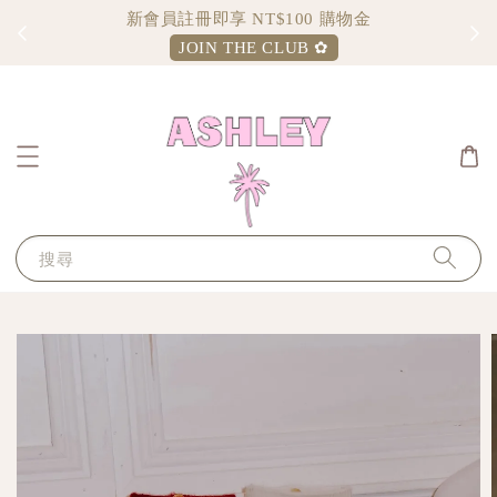
Sign up and enjoy $100 shopping credit
JOIN THE CLUB ✿
搜尋