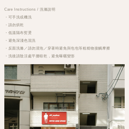
Care Instructions / 洗滌說明
・可手洗或機洗
・請勿烘乾
・低溫隔布熨燙
・避免深淺色混洗
・反面洗滌／請勿浸泡／穿著時避免與包包等粗糙物接觸摩擦
・洗後請陰涼處平攤晾乾，避免曝曬變形