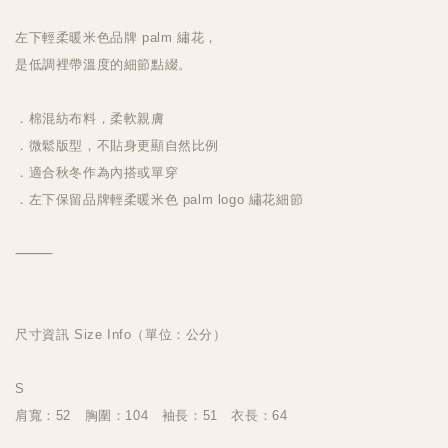
左下輕柔暖米色品牌 palm 繡花，
是低調裡帶溫度的細節點綴。
．棉混紡布料，柔軟親膚
．微鬆版型，不貼身更顯自然比例
．適合秋冬作為內搭或單穿
．左下保留品牌輕柔暖米色 palm logo 繡花細節
⸻
尺寸資訊 Size Info（單位：公分）
S
肩寬：52 胸圍：104 袖長：51 衣長：64