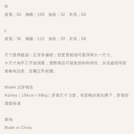
M
肩寬：54 胸圍：108 袖長：52 衣長：66
L
肩寬：56 胸圍：112 袖長：53 衣長：68
尺寸選擇建議：正常拿偏鬆；想更寬鬆感可選擇再大一尺寸。
※尺寸為手工平放測量，實際商品可能會因布料特性、水洗處理等因
素略有誤差，皆屬正常範圍。
Model 試穿報告
Ashley｜154cm / 46kg｜穿著尺寸 S號，長度剛好落肚臍下，穿著舒
適鬆份感
產地
Made in China