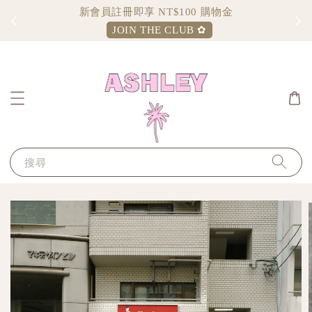
Sign up and enjoy $100 shopping credit
JOIN THE CLUB ✿
搜尋