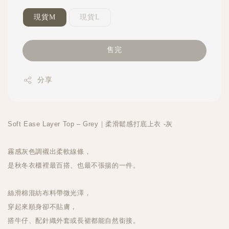
現貨M
現貨L
售完
分享
Soft Ease Layer Top – Grey｜柔滑鬆感打底上衣 -灰
霧感灰色調襯出柔軟線條，
是秋冬衣櫃裡最百搭、也最不張揚的一件。
絲滑棉混紡布料帶微光澤，
穿起來順身卻不貼膚，
搭牛仔、配針織外套或長裙都能自然銜接。