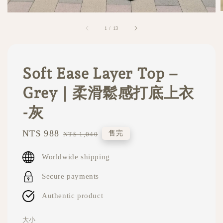
1
/
13
Soft Ease Layer Top –
Grey｜柔滑鬆感打底上衣
-灰
Sale
NT$ 988
Regular
售完
NT$ 1,040
price
price
Worldwide shipping
Secure payments
Authentic product
大小