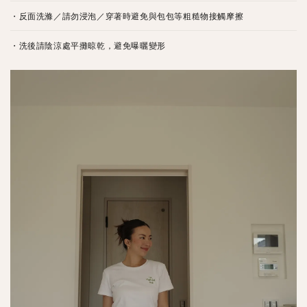
・反面洗滌／請勿浸泡／穿著時避免與包包等粗糙物接觸摩擦
・洗後請陰涼處平攤晾乾，避免曝曬變形