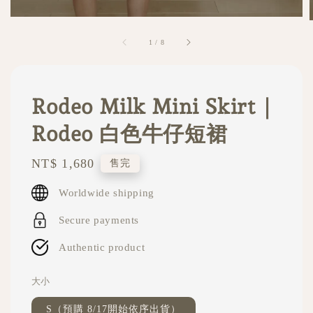
1
/
8
Rodeo Milk Mini Skirt｜
Rodeo 白色牛仔短裙
Regular
NT$ 1,680
售完
price
Worldwide shipping
Secure payments
Authentic product
大小
S（預購 8/17開始依序出貨）