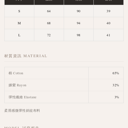
S
64
90
39
M
68
94
40
L
72
98
41
材質資訊 MATERIAL
棉 Cotton
65%
嫘縈 Rayon
32%
彈性纖維 Elastane
3%
柔滑感微彈性斜紋布料
MODEL 試穿報告