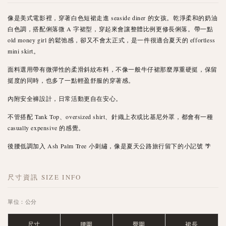
像是美式電影裡，穿著白色短裙走進 seaside diner 的女孩。乾淨柔和的奶油
白色調，搭配俐落微 A 字裙型，穿起來會讓整體比例更修長俐落。帶一點
old money girl 的鬆弛感，卻又不會太正式，是一件很適合夏天的 effortless
mini skirt。
面料選用帶有微彈性的柔滑斜紋布料，不像一般牛仔裙那麼厚重硬挺，保留
挺度的同時，也多了一點輕盈舒服的穿著感。
內附安全褲設計，日常活動更自在安心。
不管搭配 Tank Top、oversized shirt、針織上衣或比基尼外罩，都會有一種
casually expensive 的感覺。
後腰低調加入 Ash Palm Tree 小刺繡，像是夏天公路旅行留下的小記號 🌴
尺寸資訊 SIZE INFO
單位：公分
尺寸
腰圍
臀圍
裙長