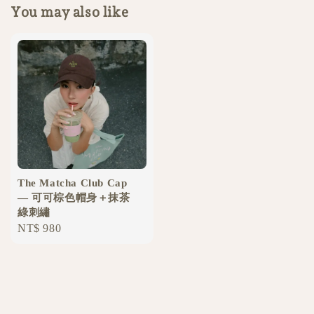
You may also like
The Matcha Club Cap
— 可可棕色帽身＋抹茶
綠刺繡
Regular
NT$ 980
price