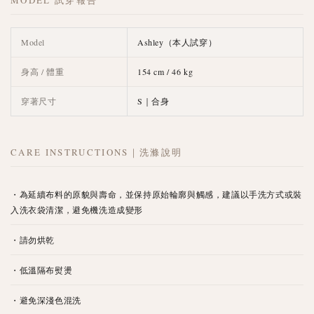
Model
Ashley（本人試穿）
身高 / 體重
154 cm / 46 kg
穿著尺寸
S｜合身
CARE INSTRUCTIONS｜洗滌說明
・為延續布料的原貌與壽命，並保持原始輪廓與觸感，建議以手洗方式或裝
入洗衣袋清潔，避免機洗造成變形
・請勿烘乾
・低溫隔布熨燙
・避免深淺色混洗