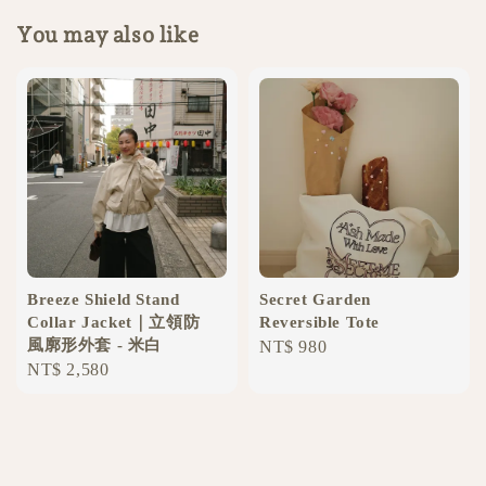
You may also like
Breeze Shield Stand
Secret Garden
Collar Jacket｜立領防
Reversible Tote
風廓形外套 - 米白
Regular
NT$ 980
Regular
NT$ 2,580
price
price