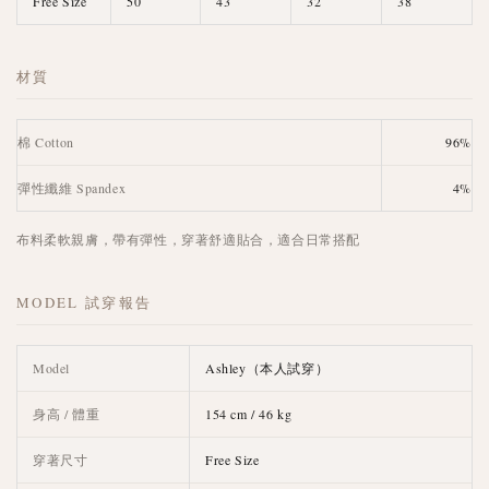
Free Size
50
43
32
38
材質
棉 Cotton
96%
彈性纖維 Spandex
4%
布料柔軟親膚，帶有彈性，穿著舒適貼合，適合日常搭配
MODEL 試穿報告
Model
Ashley（本人試穿）
身高 / 體重
154 cm / 46 kg
穿著尺寸
Free Size