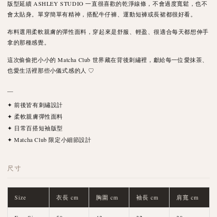
版型延續 ASHLEY STUDIO 一直很喜歡的乾淨線條，不會過度寬鬆，也不
會太貼身。單穿簡單有精神，搭配牛仔褲、運動短褲或長裙都很好看。
布料選用柔軟親膚的彈性面料，穿起來是舒服、輕盈、很適合每天都想伸手
拿的那種感覺。
這次偷偷把小小的 Matcha Club 世界藏在背後刺繡裡，獻給每一位愛抹茶、
也愛生活裡那些小儀式感的人 ♡
—
✦ 前後皆有刺繡設計
✦ 柔軟親膚彈性面料
✦ 日常百搭短袖版型
✦ Matcha Club 限定小細節設計
尺寸
Size
衣長 cm
胸圍 cm
袖長 cm
肩寬 cm