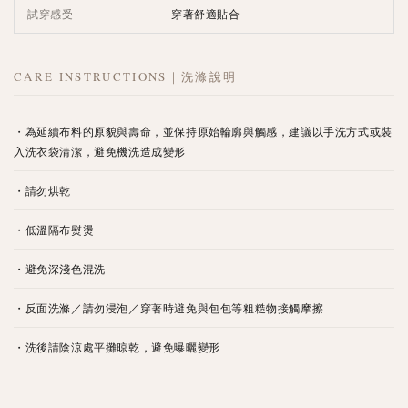
試穿感受
穿著舒適貼合
CARE INSTRUCTIONS｜洗滌說明
・為延續布料的原貌與壽命，並保持原始輪廓與觸感，建議以手洗方式或裝
入洗衣袋清潔，避免機洗造成變形
・請勿烘乾
・低溫隔布熨燙
・避免深淺色混洗
・反面洗滌／請勿浸泡／穿著時避免與包包等粗糙物接觸摩擦
・洗後請陰涼處平攤晾乾，避免曝曬變形