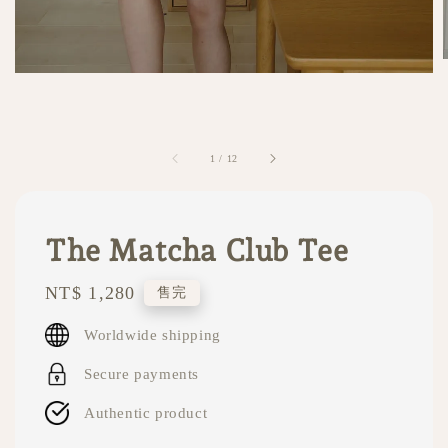
1
/
12
The Matcha Club Tee
Regular
NT$ 1,280
售完
price
Worldwide shipping
Secure payments
Authentic product