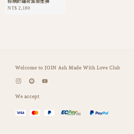
棕櫚針繡荷葉垂墜褲
Regular
NT$ 2,180
price
Welcome to JOIN Ash Made With Love Club
We accept