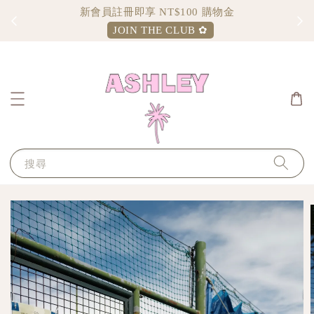
Sign up and enjoy $100 shopping credit
JOIN THE CLUB ✿
搜尋