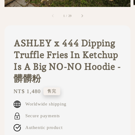
1
/
29
ASHLEY x 444 Dipping
Truffle Fries In Ketchup
Is A Big NO-NO Hoodie -
髒髒粉
Regular
NT$ 1,480
售完
price
Worldwide shipping
Secure payments
Authentic product