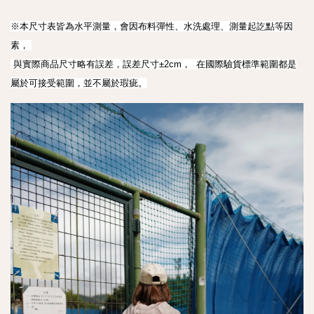
※本尺寸表皆為水平測量，會因布料彈性、水洗處理、測量起訖點等因
素， 

 與實際商品尺寸略有誤差，誤差尺寸±2cm，  在國際驗貨標準範圍都是
屬於可接受範圍，並不屬於瑕疵。