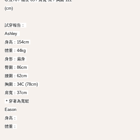
(cm)

試穿報告： 

Ashley  

身高：154cm 

體重：44kg 

身形：扁身 

臀圍：86cm 

腰圍：62cm 

胸圍：34C (78cm) 

肩寬：37cm 

＊穿著為寬鬆

Eason

身高：

體重：
