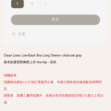
S
M
L
售完
分享
Clean Lines Low-Back Bra Long Sleeve -charcoal gray

基本款露背附胸墊上衣 bra top - 深灰

預購販售

預購商品將於11/27依訂單順序出貨，到貨日期依指定物流配送時間而
定。

請留意，因應工廠同批製作，故無法各別安插或指定預計出貨日之前出
貨。