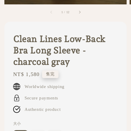
1
/
12
Clean Lines Low-Back
Bra Long Sleeve -
charcoal gray
Regular
NT$ 1,580
售完
price
Worldwide shipping
Secure payments
Authentic product
大小