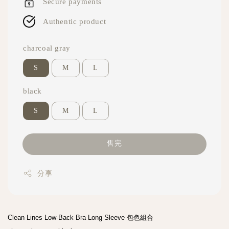
Secure payments
Authentic product
charcoal gray
S
M
L
black
S
M
L
售完
分享
Clean Lines Low-Back Bra Long Sleeve 包色組合
