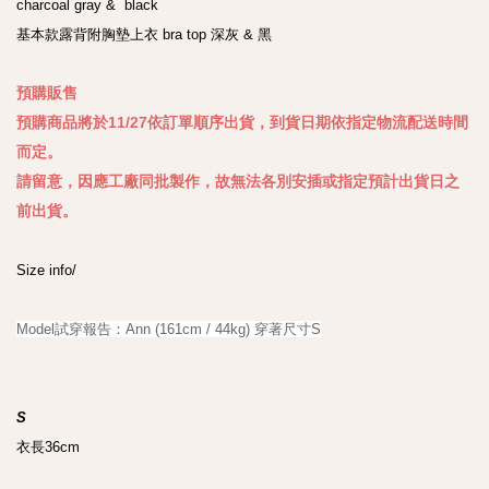
charcoal gray &  black

基本款露背附胸墊上衣 bra top 深灰 & 黑

預購販售

預購商品將於11/27依訂單順序出貨，到貨日期依指定物流配送時間
而定。

請留意，因應工廠同批製作，故無法各別安插或指定預計出貨日之
前出貨。
Size info/

S 
衣長36cm
