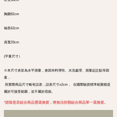
胸圍82cm

袖長62cm

肩寬33cm

(平量尺寸）

※本尺寸表皆為水平測量，會因布料彈性、水洗處理、測量起訖點等因
素， 

 與實際商品尺寸略有誤差，誤差尺寸±2cm，  在國際驗貨標準範圍都是
*請留意若組合商品需退換貨，將無法拆開組合商品單一退
換
貨。