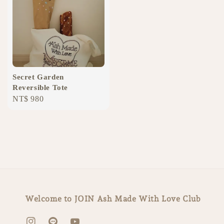
Secret Garden
Reversible Tote
Regular
NT$ 980
price
Welcome to JOIN Ash Made With Love Club