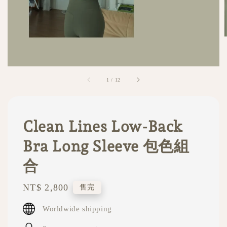
1
/
12
Clean Lines Low-Back
Bra Long Sleeve 包色組
合
Regular
NT$ 2,800
售完
price
Worldwide shipping