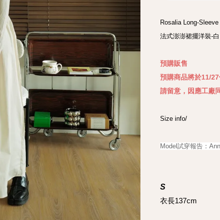
Rosalia Long-Sleeve 
法式澎澎裙擺洋裝-白

預購販售

預購商品將於11/
Size info/

S
衣長137cm