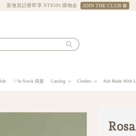
新會員註冊即享 NT$100 購物金
JOIN THE CLUB ✿
lub
♡︎In Stock 現貨
Catalog
Clothes
Ash Made With 
Rosa