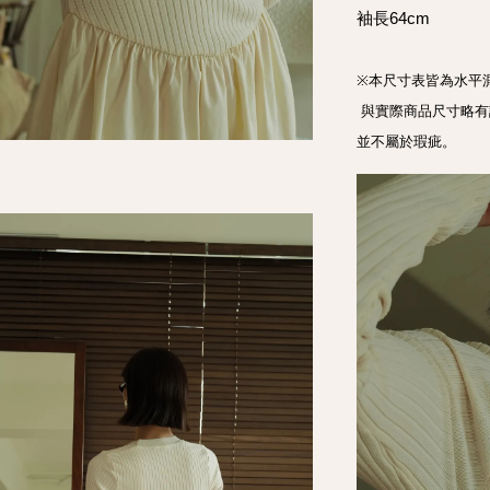
袖長64cm
※本尺寸表皆為水平
 與實際商品尺寸略有誤差，誤差尺寸±2cm，  在國際驗貨標準範圍都是屬於可接受範圍，
並不屬於瑕疵。