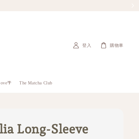
登入
購物車
Love🌴
The Matcha Club
lia Long-Sleeve