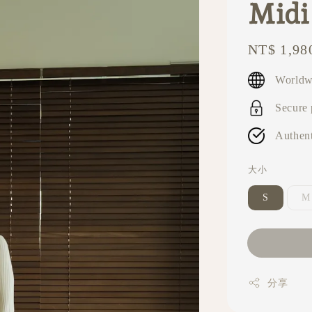
Midi
Regular
NT$ 1,98
price
Worldw
Secure
Authent
大小
S
M
分享