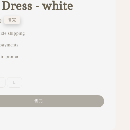
 Dress - white
0
售完
ide shipping
 payments
ic product
L
售完