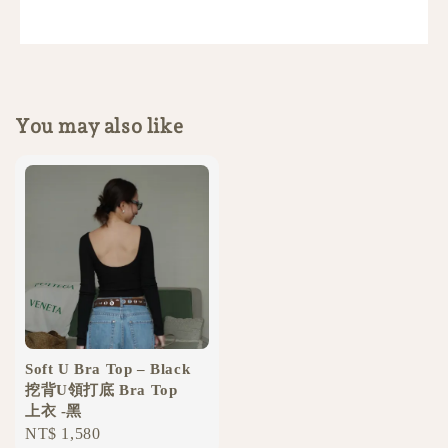
You may also like
Soft U Bra Top – Black
挖背U領打底 Bra Top
上衣 -黑
Regular
NT$ 1,580