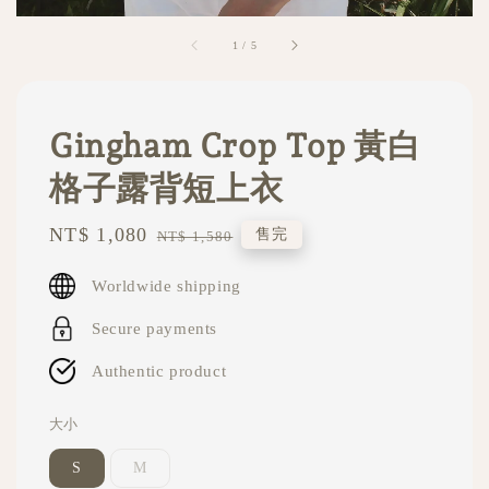
1
/
5
Gingham Crop Top 黃白
格子露背短上衣
Sale
NT$ 1,080
Regular
售完
NT$ 1,580
price
price
Worldwide shipping
Secure payments
Authentic product
大小
S
M