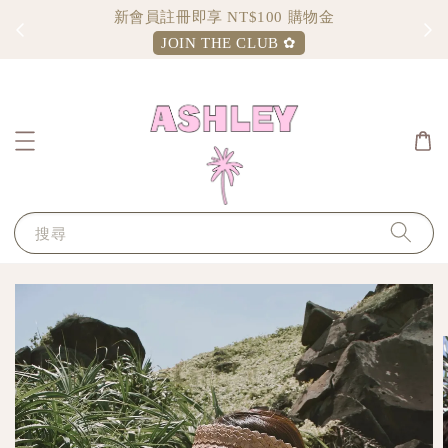
Sign up and enjoy $100 shopping credit
JOIN THE CLUB ✿
搜尋