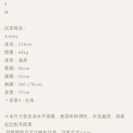
S
M
試穿報告：
Ashley
身高：154cm
體重：44kg
身形：扁身
臀圍：86cm
腰圍：62cm
胸圍：34C (78cm)
肩寬：37cm
＊穿著S / 合身
※本尺寸表皆為水平測量，會因布料彈性、水洗處理、測量
起訖點等因素，
與實際商品尺寸略有誤差，誤差尺寸±2cm，