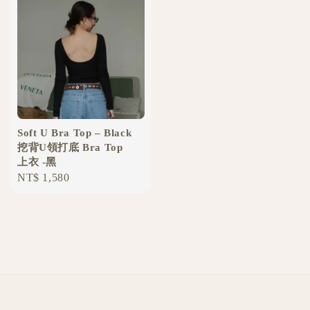
Soft U Bra Top – Black
挖背U領打底 Bra Top
上衣 -黑
Regular
NT$ 1,580
price