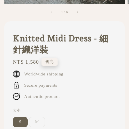
1
/
6
Knitted Midi Dress - 細
針織洋裝
Regular
NT$ 1,580
售完
price
Worldwide shipping
Secure payments
Authentic product
大小
S
M