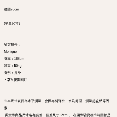
腰圍76cm

(平量尺寸）

試穿報告： 

Monique

身高：168cm 

體重：50kg 

身形：扁身 

＊著M腰圍剛好

※本尺寸表皆為水平測量，會因布料彈性、水洗處理、測量起訖點等因
素， 

 與實際商品尺寸略有誤差，誤差尺寸±2cm，  在國際驗貨標準範圍都是