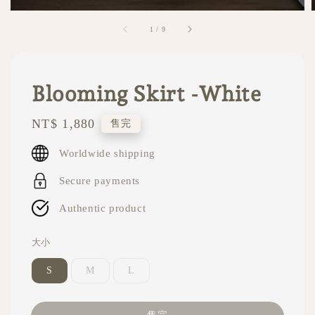
1
/
9
Blooming Skirt -White
Regular
NT$ 1,880
售完
price
Worldwide shipping
Secure payments
Authentic product
大小
S
M
L