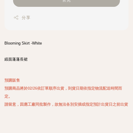
售完
分享
Blooming Skirt -White

緞面蓬蓬長裙

預購販售
預購商品將於02/26依訂單順序出貨，到貨日期依指定物流配送時間而
定。
請留意，因應工廠同批製作，故無法各別安插或指定預計出貨日之前出貨