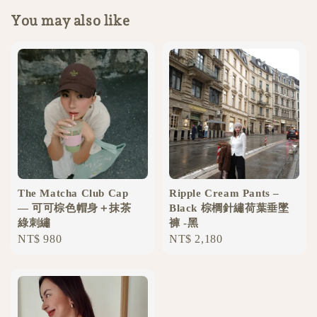
You may also like
The Matcha Club Cap
Ripple Cream Pants –
— 可可棕色帽身＋抹茶
Black 棕櫚針繡荷葉垂墜
綠刺繡
褲 -黑
Regular
NT$ 980
Regular
NT$ 2,180
price
price