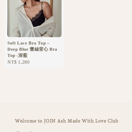
Soft Lace Bra Top –
Deep Blue 蕾絲背心 Bra
Top -深藍
Regular
NT$ 1,280
price
Welcome to JOIN Ash Made With Love Club