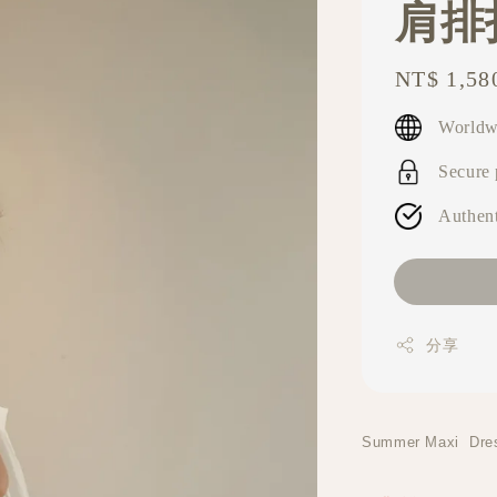
肩排扣
Regular
NT$ 1,58
price
Worldw
Secure
Authent
分享
Summer Maxi D