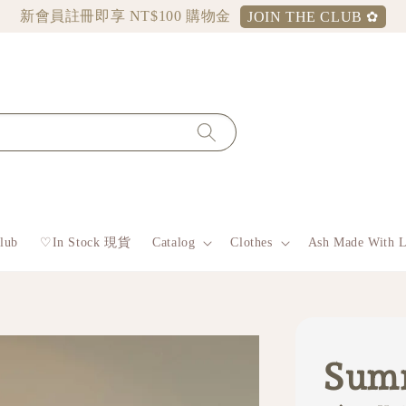
新會員註冊即享 NT$100 購物金
JOIN THE CLUB ✿
lub
♡︎In Stock 現貨
Catalog
Clothes
Ash Made With 
Summ