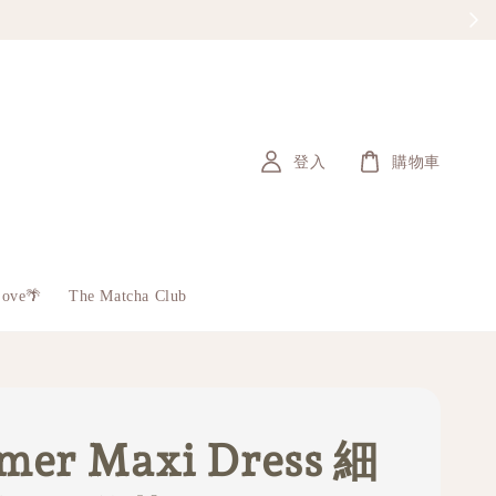
登入
購物車
Love🌴
The Matcha Club
er Maxi Dress 細