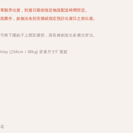
5訂單順序出貨，到貨日期依指定物流配送時間而定。
同批製作，故無法各別安插或指定預計出貨日之前出貨。
也可將下擺釦子上開至腰部，搭長褲創造出多層次穿法。
ley (154cm / 48kg) 穿著尺寸F 寬鬆
繡花