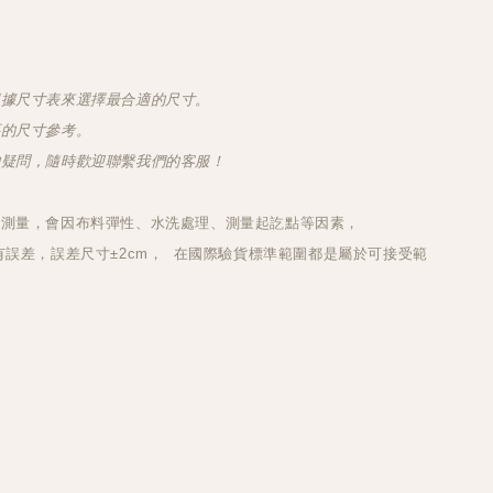
根據尺寸表來選擇最合適的尺寸。
要的尺寸參考。
的疑問，隨時歡迎聯繫我們的客服！
平測量，會因布料彈性、水洗處理、測量起訖點等因素，
誤差，誤差尺寸±2cm， 在國際驗貨標準範圍都是屬於可接受範
。