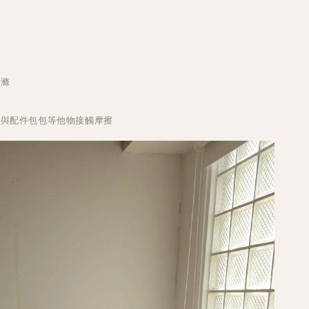
乾
洗滌
免與配件包包等他物接觸摩擦