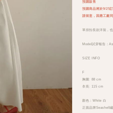
預購販售
預購商品將於9/2
請留意，因應工廠
單排扣長款洋裝，
Model試穿報告：Ash
SIZE INFO
F
胸圍: 88 cm
衣長: 115 cm
顏色：White 白
正面品牌Seashell