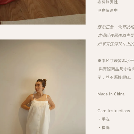
布料無彈性
厚度偏適中
版型正常，您可以
建議以腰圍作為主
如果有任何尺寸上
※本尺寸表皆為水
與實際商品尺寸略有
圍，並不屬於瑕疵
Made in China
Care Instructions
・手洗
・機洗