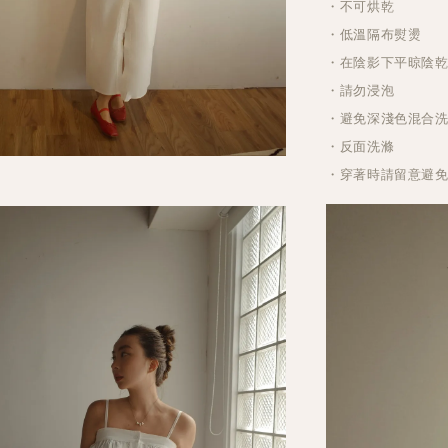
・不可烘乾
・低溫隔布熨燙
・在陰影下平晾陰
・請勿浸泡
・避免深淺色混合
・反面洗滌
・穿著時請留意避