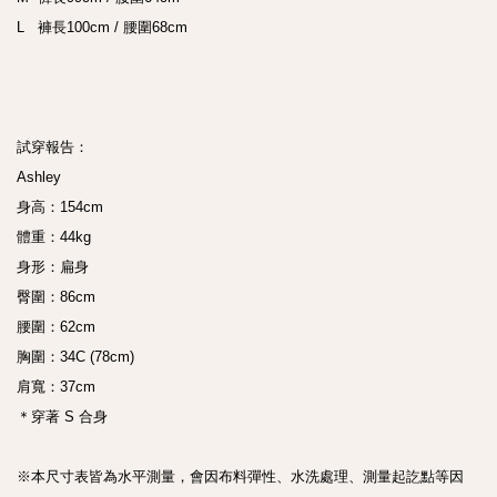
L   褲長100cm / 腰圍68cm 

試穿報告：

Ashley

身高：154cm

體重：44kg

身形：扁身

臀圍：86cm

腰圍：62cm

胸圍：34C (78cm)

肩寬：37cm

＊穿著 S 合身

※本尺寸表皆為水平測量，會因布料彈性、水洗處理、測量起訖點等因