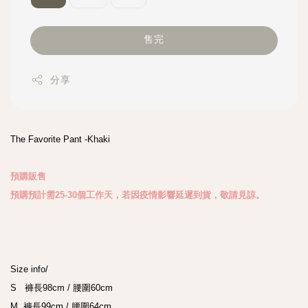
售完
分享
The Favorite Pant -Khaki

預購販售

預購預計需25-30個工作天，若因疫情影響延遲到貨，敬請見諒。
Size info/

S   褲長98cm / 腰圍60cm 

M  褲長99cm / 腰圍64cm 
