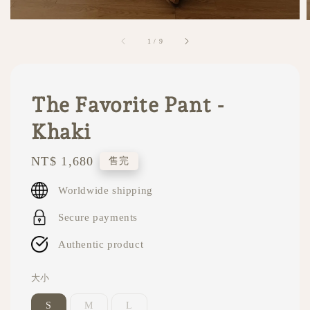
1
/
9
The Favorite Pant -
Khaki
Regular
NT$ 1,680
售完
price
Worldwide shipping
Secure payments
Authentic product
大小
S
M
L